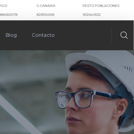
VIGO
G.CANARIA
RESTO POBLACIONES
886060078
828150008
932640532
Blog
Contacto