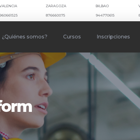
VALENCIA
ZARAGOZA
BILBAO
960661525
876660075
944770615
¿Quiénes somos?
Cursos
Inscripciones
kform