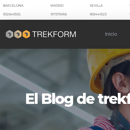
BARCELONA
MADRID
SEVILLA
932640532
917376166
955441523
Inicio
El Blog de tre