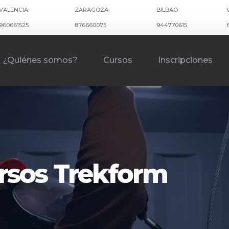
VALENCIA
ZARAGOZA
BILBAO
960661525
876660075
944770615
¿Quiénes somos?
Cursos
Inscripciones
rsos Trekform