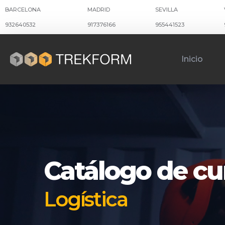
BARCELONA
MADRID
SEVILLA
932640532
917376166
955441523
Inicio
Catálogo de cu
Logística