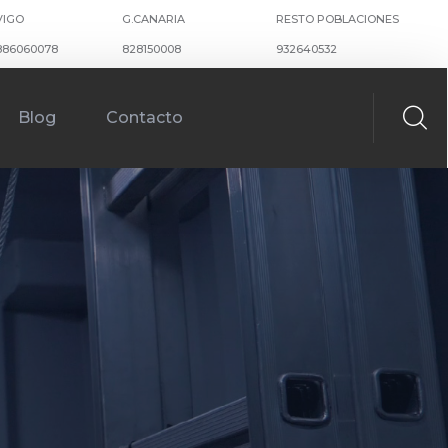
VIGO
G.CANARIA
RESTO POBLACIONES
886060078
828150008
932640532
Blog
Contacto