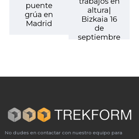
trabajos en
puente
altura|
grúa en
Bizkaia 16
Madrid
de
septiembre
No dudes en contactar con nuestro equipo para