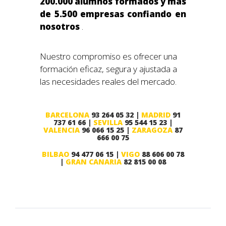
200.000 alumnos formados y más
de 5.500 empresas confiando en
nosotros
.
Nuestro compromiso es ofrecer una
formación eficaz, segura y ajustada a
las necesidades reales del mercado.
BARCELONA
93 264 05 32 |
MADRID
91
737 61 66 |
SEVILLA
95 544 15 23 |
VALENCIA
96 066 15 25 |
ZARAGOZA
87
666 00 75
BILBAO
94 477 06 15 |
VIGO
88 606 00 78
|
GRAN CANARIA
82 815 00 08