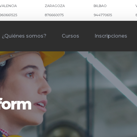
VALENCIA
ZARAGOZA
BILBAO
960661525
876660075
944770615
¿Quiénes somos?
Cursos
Inscripciones
kform