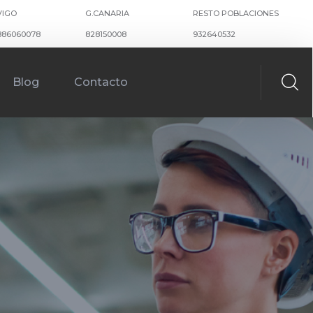
VIGO
G.CANARIA
RESTO POBLACIONES
886060078
828150008
932640532
Blog
Contacto