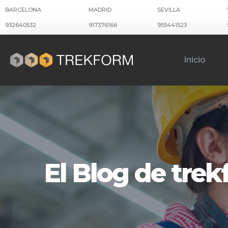
BARCELONA
MADRID
SEVILLA
932640532
917376166
955441523
Inicio
El Blog de tre