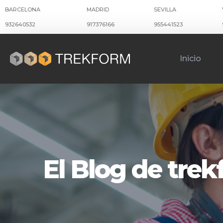
BARCELONA
MADRID
SEVILLA
932640532
917376166
955441523
Inicio
El Blog de tre