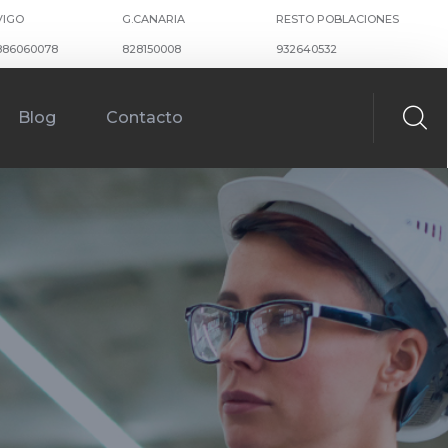
VIGO
G.CANARIA
RESTO POBLACIONES
886060078
828150008
932640532
Blog
Contacto