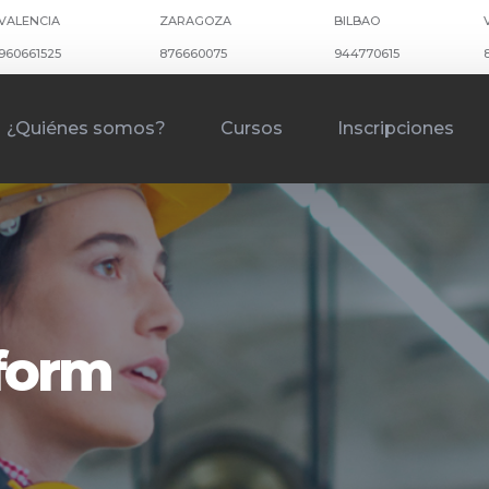
VALENCIA
ZARAGOZA
BILBAO
960661525
876660075
944770615
¿Quiénes somos?
Cursos
Inscripciones
kform