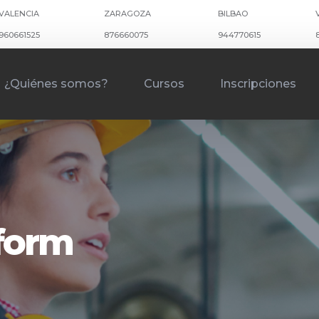
VALENCIA
ZARAGOZA
BILBAO
960661525
876660075
944770615
¿Quiénes somos?
Cursos
Inscripciones
kform