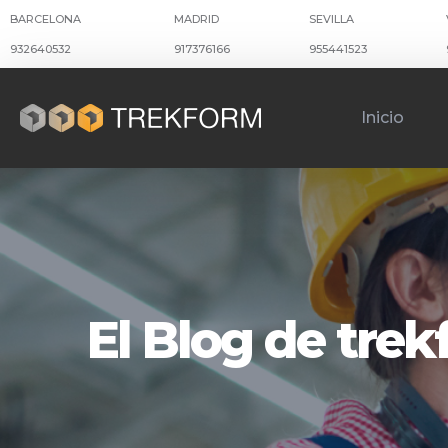
BARCELONA
MADRID
SEVILLA
932640532
917376166
955441523
Inicio
El Blog de tre