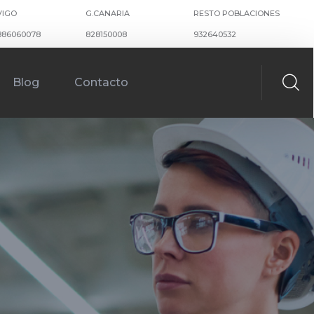
VIGO
G.CANARIA
RESTO POBLACIONES
886060078
828150008
932640532
Blog
Contacto