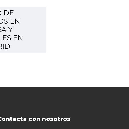
 DE
OS EN
A Y
LES EN
RID
Contacta con nosotros