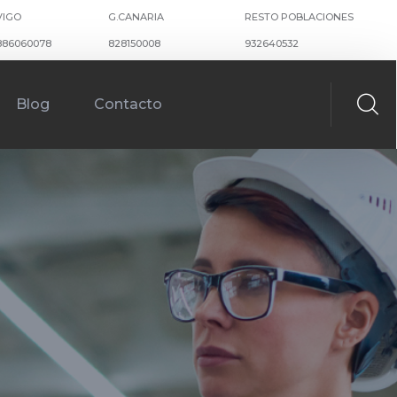
VIGO
G.CANARIA
RESTO POBLACIONES
886060078
828150008
932640532
Blog
Contacto