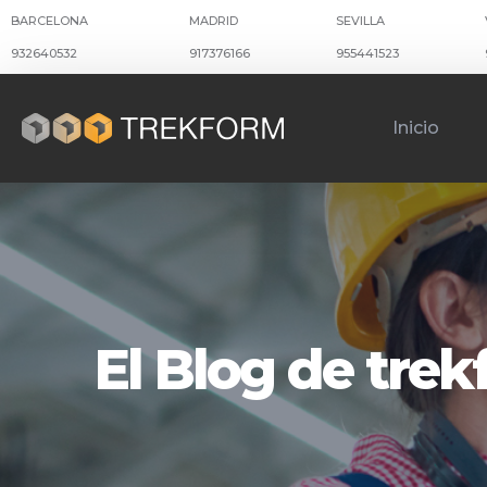
BARCELONA
MADRID
SEVILLA
932640532
917376166
955441523
Inicio
El Blog de tre