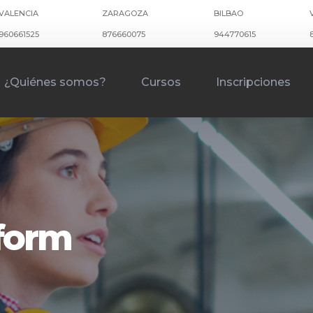
VALENCIA
ZARAGOZA
BILBAO
960661525
876660075
944770615
¿Quiénes somos?
Cursos
Inscripciones
kform