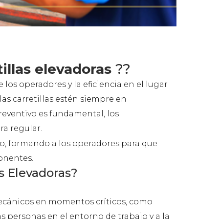
illas elevadoras
??
los operadores y la eficiencia en el lugar
 las carretillas estén siempre en
reventivo es fundamental, los
ra regular.
ro, formando a los operadores para que
onentes.
s Elevadoras?
mecánicos en momentos críticos, como
s personas en el entorno de trabajo y a la