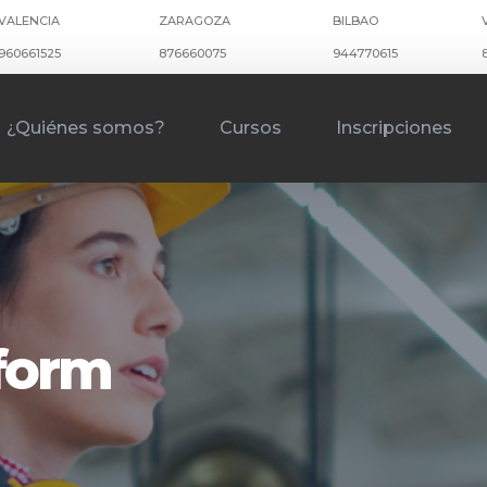
VALENCIA
ZARAGOZA
BILBAO
960661525
876660075
944770615
¿Quiénes somos?
Cursos
Inscripciones
kform