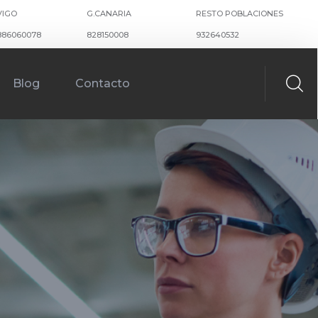
VIGO
G.CANARIA
RESTO POBLACIONES
886060078
828150008
932640532
Blog
Contacto