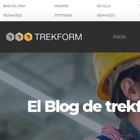
BARCELONA
MADRID
SEVILLA
932640532
917376166
955441523
Inicio
El Blog de tre