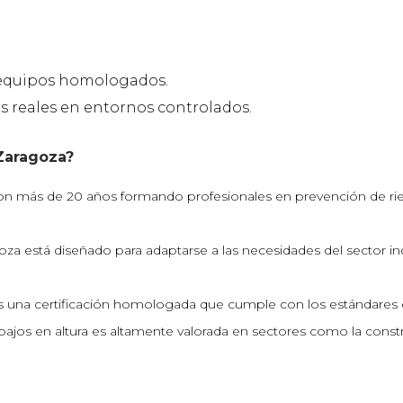
n equipos homologados.
es reales en entornos controlados.
 Zaragoza?
n más de 20 años formando profesionales en prevención de rie
za está diseñado para adaptarse a las necesidades del sector ind
birás una certificación homologada que cumple con los estándares e
rabajos en altura es altamente valorada en sectores como la const