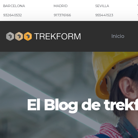
BARCELONA
MADRID
SEVILLA
932640532
917376166
955441523
Inicio
El Blog de tre