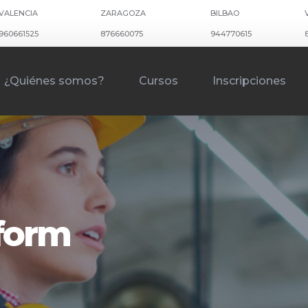
VALENCIA
ZARAGOZA
BILBAO
960661525
876660075
944770615
¿Quiénes somos?
Cursos
Inscripciones
kform