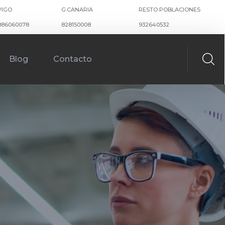
VIGO
G.CANARIA
RESTO POBLACIONES
886060078
828150008
932640532
Blog
Contacto