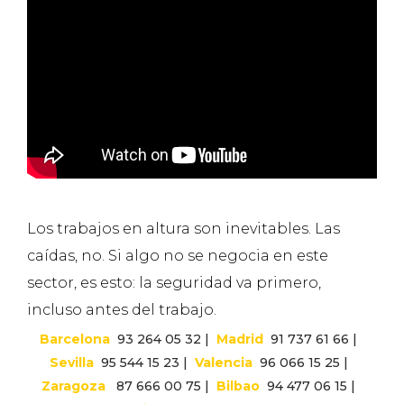
Los trabajos en altura son inevitables. Las
caídas, no. Si algo no se negocia en este
sector, es esto: la seguridad va primero,
incluso antes del trabajo.
Barcelona
93 264 05 32 |
Madrid
91 737 61 66 |
Sevilla
95 544 15 23 |
Valencia
96 066 15 25 |
Zaragoza
87 666 00 75 |
Bilbao
94 477 06 15 |