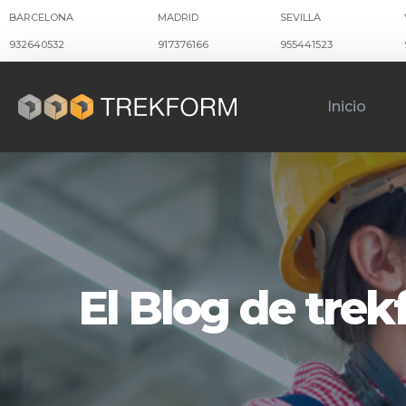
BARCELONA
MADRID
SEVILLA
932640532
917376166
955441523
Inicio
El Blog de tre