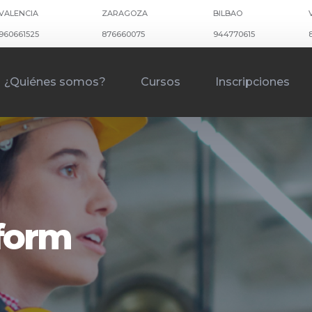
VALENCIA
ZARAGOZA
BILBAO
960661525
876660075
944770615
¿Quiénes somos?
Cursos
Inscripciones
kform