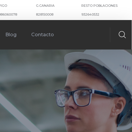
VIGO
G.CANARIA
RESTO POBLACIONES
886060078
828150008
932640532
Blog
Contacto