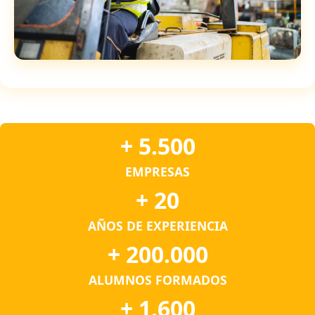
+ 5.500
EMPRESAS
+ 20
AÑOS DE EXPERIENCIA
+ 200.000
ALUMNOS FORMADOS
+ 1.600