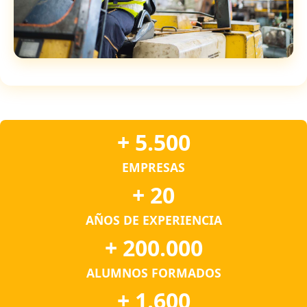
+ 5.500
EMPRESAS
+ 20
AÑOS DE EXPERIENCIA
+ 200.000
ALUMNOS FORMADOS
+ 1.600