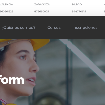
VALENCIA
ZARAGOZA
BILBAO
960661525
876660075
944770615
¿Quiénes somos?
Cursos
Inscripciones
kform