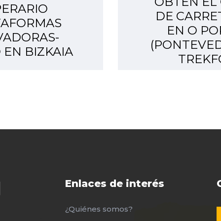
OBTÉN EL
ERARIO
DE CARRE
TAFORMAS
EN O PO
VADORAS-
(PONTEVED
 EN BIZKAIA
TREK
Enlaces de interés
¿Quiénes somos?