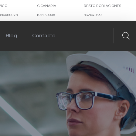
VIGO
G.CANARIA
RESTO POBLACIONES
886060078
828150008
932640532
Blog
Contacto