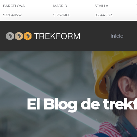
BARCELONA
MADRID
SEVILLA
932640532
917376166
955441523
Inicio
El Blog de tre