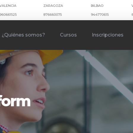
VALENCIA
ZARAGOZA
BILBAO
960661525
876660075
944770615
¿Quiénes somos?
Cursos
Inscripciones
kform