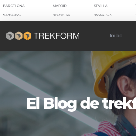
BARCELONA
MADRID
SEVILLA
932640532
917376166
955441523
Inicio
El Blog de tre