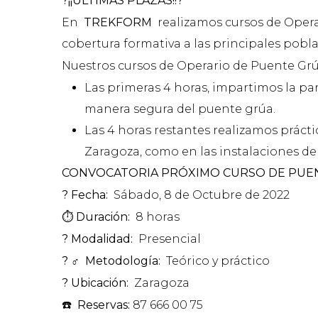
?¡¡ÚLTIMAS PLAZAS!!?
En
TREKFORM
realizamos cursos de Opera
cobertura formativa a las principales pobla
Nuestros cursos de Operario de Puente Grú
Las primeras 4 horas, impartimos la pa
manera segura del puente grúa.
Las 4 horas restantes realizamos práct
Zaragoza, como en las instalaciones de 
CONVOCATORIA PRÓXIMO CURSO DE PUE
?
Fecha:
Sábado, 8 de Octubre de 2022
⏱️
Duración:
8 horas
?
Modalidad:
Presencial
?
‍♂
️
Metodología:
Teórico y práctico
?
Ubicación:
Zaragoza
☎️
Reservas:
87 666 00 75