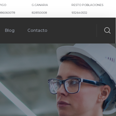
VIGO
G.CANARIA
RESTO POBLACIONES
886060078
828150008
932640532
Blog
Contacto