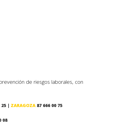
revención de riesgos laborales, con
 25 |
ZARAGOZA
87 666 00 75
0 08