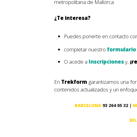
metropolitana de Mallorca.
¿Te interesa?
Puedes ponerte en contacto con 
completar nuestro
formulario
O acede a
Inscripciones
y,
¡r
En
Trekform
garantizamos una for
contenidos actualizados y un enfoque 
BARCELONA
93 264 05 32 |
M
BI