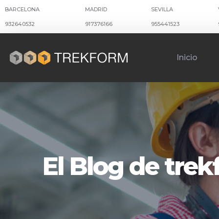
BARCELONA
MADRID
SEVILLA
932640532
917376166
955441523
Inicio
El Blog de tre