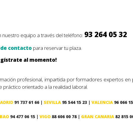
93 264 05 32
nuestro equipo a través del teléfono:
 de contacto
para reservar tu plaza.
egístrate al momento!
mación profesional, impartida por formadores expertos en p
práctico orientado a la realidad laboral.
ADRID
91 737 61 66 |
SEVILLA
95 544 15 23 |
VALENCIA
96 066 15
LBAO
94 477 06 15 |
VIGO
88 606 00 78 |
GRAN CANARIA
82 815 0