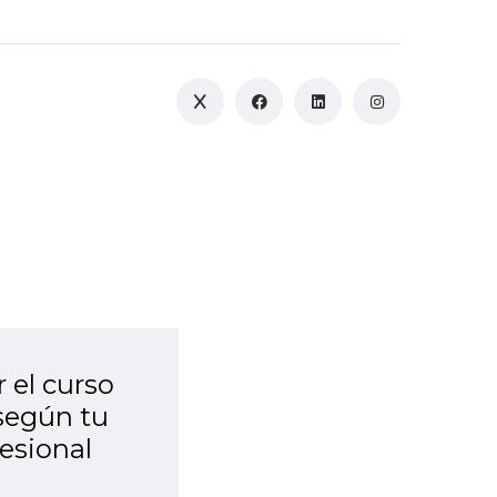
 el curso
según tu
fesional