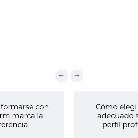
 formarse con
Cómo elegir
rm marca la
adecuado 
ferencia
perfil pro