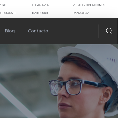
VIGO
G.CANARIA
RESTO POBLACIONES
886060078
828150008
932640532
Blog
Contacto