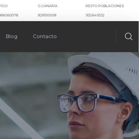
VIGO
G.CANARIA
RESTO POBLACIONES
886060078
828150008
932640532
Blog
Contacto