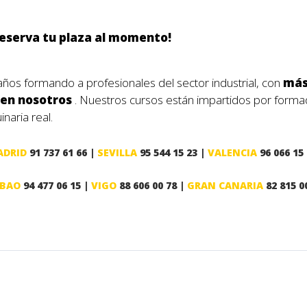
reserva tu plaza al momento!
ños formando a profesionales del sector industrial, con
más
 en nosotros
. Nuestros cursos están impartidos por forma
naria real.
ADRID
91 737 61 66 |
SEVILLA
95 544 15 23 |
VALENCIA
96 066 15
LBAO
94 477 06 15 |
VIGO
88 606 00 78 |
GRAN CANARIA
82 815 0