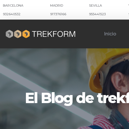
BARCELONA
MADRID
SEVILLA
932640532
917376166
955441523
Inicio
El Blog de tre