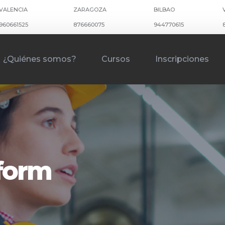
VALENCIA
ZARAGOZA
BILBAO
960661525
876660075
944770615
¿Quiénes somos?
Cursos
Inscripciones
kform