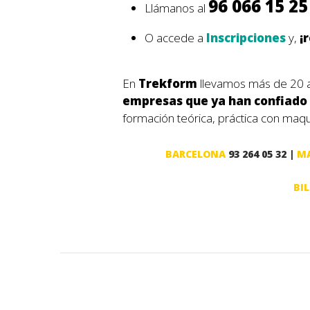
96 066 15 25
Llámanos al
O accede a
Inscripciones
y,
¡
En
Trekform
llevamos más de 20 a
empresas que ya han confiado
formación teórica, práctica con maqui
BARCELONA
93 264 05 32 |
M
BI