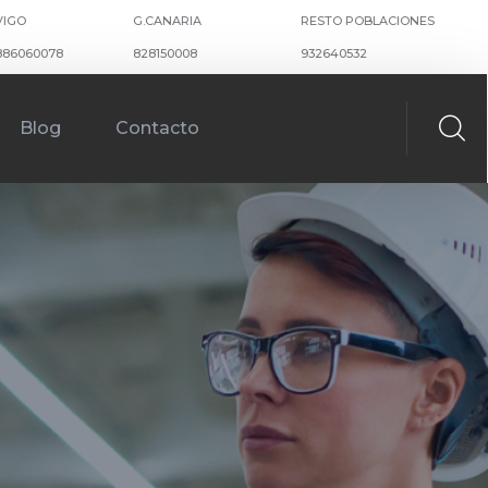
VIGO
G.CANARIA
RESTO POBLACIONES
886060078
828150008
932640532
Blog
Contacto