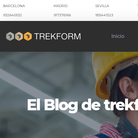
BARCELONA
MADRID
SEVILLA
932640532
917376166
955441523
Inicio
El Blog de tre