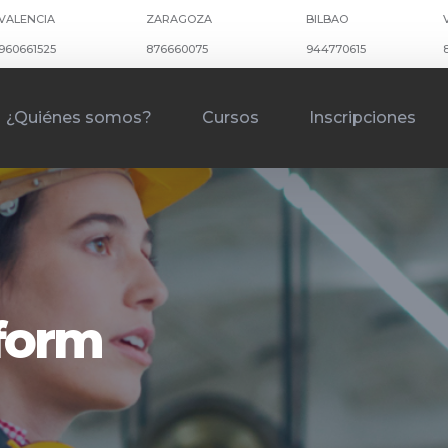
VALENCIA
ZARAGOZA
BILBAO
960661525
876660075
944770615
¿Quiénes somos?
Cursos
Inscripciones
kform